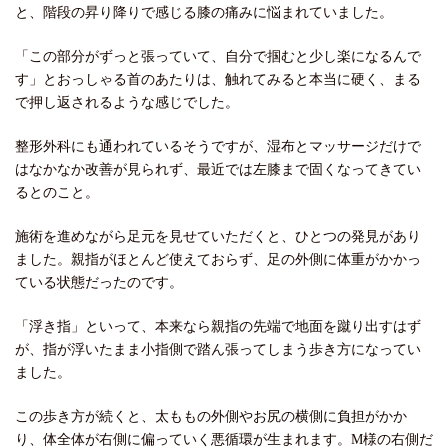
と、階段の昇り降りで感じる膝の痛みに悩まれていました。
「この部分がずっと張っていて、自分で掴むと少し楽になるんで
す」とおっしゃる首のあたりは、触れてみると本当に硬く、まる
で押し返されるような感じでした。
整形外科にも通われているそうですが、湿布とマッサージだけで
はなかなか改善が見られず、最近では左膝まで固くなってきてい
るとのこと。
施術を進めながら足元を見せていただくと、ひとつの発見があり
ました。親指がほとんど使えておらず、足の外側に体重がかかっ
ている状態だったのです。
「浮き指」といって、本来なら親指の先端で地面を蹴り出すはず
が、指が浮いたまま小指側で踏ん張ってしまう歩き方になってい
ました。
この歩き方が続くと、太ももの外側やお尻の横側に負担がかか
り、体全体が右側に偏っていく悪循環が生まれます。M様の右側だ