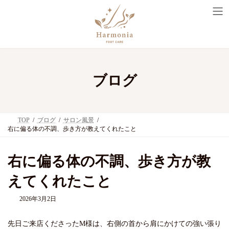
コ
ナ
ン
ビ
テ
ゲ
ン
ー
ツ
シ
へ
ョ
ス
ン
キ
に
ブログ
ッ
移
プ
動
TOP
ブログ
サロン風景
右に偏る体の不調、歩き方が教えてくれたこと
右に偏る体の不調、歩き方が教
えてくれたこと
2026年3月2日
先日ご来店くださったM様は、右側の首から肩にかけての強い張り