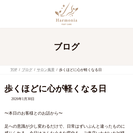
コ
ナ
ン
ビ
テ
ゲ
ン
ー
ツ
シ
へ
ョ
ス
ン
キ
に
ブログ
ッ
移
プ
動
TOP
ブログ
サロン風景
歩くほどに心が軽くなる日
歩くほどに心が軽くなる日
2026年1月30日
〜本日のお客様とのお話から〜
足への意識が少し変わるだけで、日常はずいぶんと違ったものに