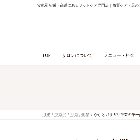
コ
ナ
名古屋 新栄・高岳にあるフットケア専門店｜角質ケア・足の
ン
ビ
テ
ゲ
ン
ー
ツ
シ
へ
ョ
ス
ン
TOP
サロンについて
メニュー・料金
キ
に
ッ
移
プ
動
TOP
ブログ
サロン風景
かかとガサガサ卒業の第一