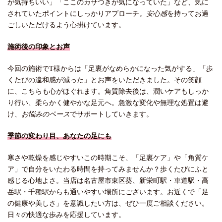
が気持ちいい」「ここのカサつきが気になっていた」など、気に
されていたポイントにしっかりアプローチ。
安心感
を持ってお過
ごしいただけるよう心掛けています。
施術後の印象とお声
今回の施術でT様からは「足裏がなめらかになった気がする」「歩
くたびの違和感が減った」とお声をいただきました。その笑顔
に、こちらも心がほぐれます。角質除去後は、潤いケアもしっか
り行い、柔らかく健やかな足元へ。急激な変化や無理な処置は避
け、
お悩みのペース
でサポートしていきます。
季節の変わり目、あなたの足にも
寒さや乾燥を感じやすいこの時期こそ、「足裏ケア」や「角質ケ
ア」で自分をいたわる時間を持ってみませんか？歩くたびにふと
感じる心地よさ。当店は名古屋市東区葵、新栄町駅・車道駅・高
岳駅・千種駅からも通いやすい場所にございます。お近くで「足
の健康や美しさ」を意識したい方は、ぜひ一度ご相談ください。
日々の快適な歩みを応援しています。