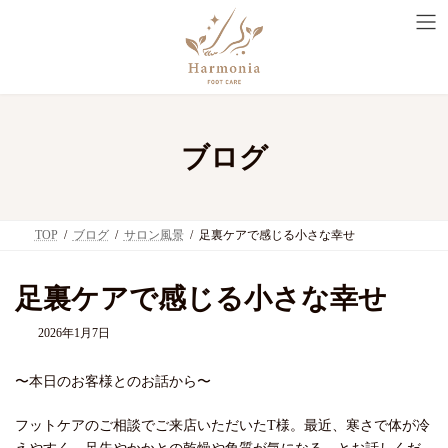
コ
ナ
ン
ビ
テ
ゲ
ン
ー
ツ
シ
へ
ョ
ス
ン
キ
に
ブログ
ッ
移
プ
動
TOP
ブログ
サロン風景
足裏ケアで感じる小さな幸せ
足裏ケアで感じる小さな幸せ
2026年1月7日
〜本日のお客様とのお話から〜
フットケアのご相談でご来店いただいたT様。最近、寒さで体が冷