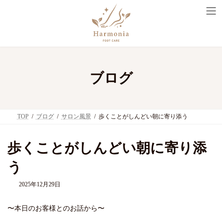
コ
ナ
ン
ビ
テ
ゲ
ン
ー
ツ
シ
へ
ョ
ス
ン
キ
に
ブログ
ッ
移
プ
動
TOP
ブログ
サロン風景
歩くことがしんどい朝に寄り添う
歩くことがしんどい朝に寄り添
う
2025年12月29日
〜本日のお客様とのお話から〜