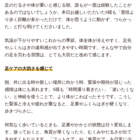
足のだるさや体が重いと感じる朝、誰もが一度は経験したことが
あるのではないでしょうか。本日お越しいただいたS様も「普段よ
り歩く距離が多かっただけで、体が思うように動かず、つらかっ
た」と打ち明けてくださいました。
気温が下がりやすいこれからの季節。体全体が冷えやすく、足先
やふくらはぎの違和感が出てきやすい時期です。そんな中で自分
の足を労わる習慣は、とても大切だと改めて感じます。
足ケアの大切さを感じて
朝、外に出る時や新しい場所に向かう時、緊張や期待が混じった
感情は体にも表れます。S様も「時間通り着きたい」「迷いたくな
い」と神経を使うことで、より体がこわばったそうです。こうし
た緊張と冷えや疲れが重なると、足裏やふくらはぎが硬くなり、
歩きづらさに。
何気なく歩いているときも、足裏やかかとの状態は日々変化しま
す。放っておくと、角質が厚くなったり、むくみやだるさが出て
きやすくもなります。「フットケア」や「角質ケア」を日常に少