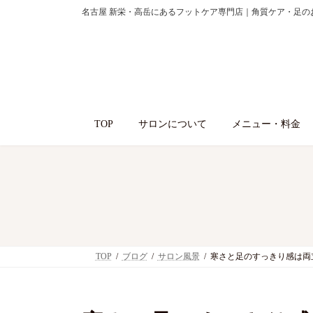
コ
ナ
名古屋 新栄・高岳にあるフットケア専門店｜角質ケア・足の
ン
ビ
テ
ゲ
ン
ー
ツ
シ
へ
ョ
ス
ン
TOP
サロンについて
メニュー・料金
キ
に
ッ
移
プ
動
TOP
ブログ
サロン風景
寒さと足のすっきり感は両