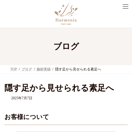
コ
ナ
ン
ビ
テ
ゲ
ン
ー
ツ
シ
へ
ョ
ス
ン
キ
に
ブログ
ッ
移
プ
動
TOP
ブログ
施術実績
隠す足から見せられる素足へ
隠す足から見せられる素足へ
2025年7月7日
お客様について